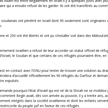
d Adam est entré illégalement en Israël il y a quelques jours avec plu
aire qui a ensuite refusé de les garder. Ils ont été transférés au comm
 soudanais ont pénétré en Israël dont 90 seulement sont originaires 
..
e et 250 ont été libérés et ont pu s’installer soit dans des kibboutzi
ernement israélien a refusé de leur accorder un statut officiel de réfu
d’Israël, le Soudan et que certains de ces réfugiés pourraient être, en 
 est en contact avec l’ONU pour tenter de trouver une solution au dr
cidera d’accueillir officiellement les 90 réfugiés du Darfour et dema
tre expulsés.
emande pourquoi l’état d’Israël qui est né de la Shoah ne se mobilise
 comment Begin avait, dès son arrivée au pouvoir, il y a trente ans, acc
ement intégrés dans la société israélienne et dont les enfants serven
iséricorde du peuple juif en faveur de ces réfugiés.