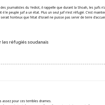
s journalistes du Yediot, il rappelle que durant la Shoah, les juifs n’
-il le peuple juif a un état. Plus un seul juif n’est réfugié. C’est maint
erait honteux que l’état d’Israël ne puisse pas servir de terre d’accuei
r les réfugiés soudanais
 assez pour ces terribles drames.