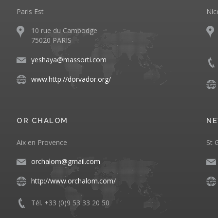
Paris Est
Nic
10 rue du Cambodge
75020 PARIS
yeshaya@massorti.com
www.http://dorvador.org/
OR CHALOM
NE
Aix en Provence
St 
orchalom@gmail.com
http://www.orchalom.com/
Tél. +33 (0)9 53 33 20 50