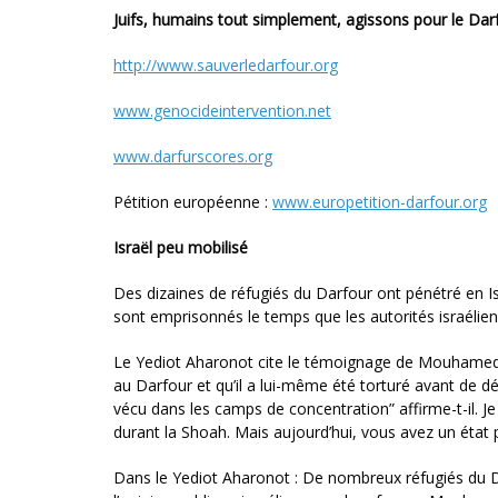
Juifs, humains tout simplement, agissons pour le Dar
http://www.sauverledarfour.org
www.genocideintervention.net
www.darfurscores.org
Pétition européenne :
www.europetition-darfour.org
Israël peu mobilisé
Des dizaines de réfugiés du Darfour ont pénétré en Israë
sont emprisonnés le temps que les autorités israélienne
Le Yediot Aharonot cite le témoignage de Mouhamed A
au Darfour et qu’il a lui-même été torturé avant de dé
vécu dans les camps de concentration” affirme-t-il. Je 
durant la Shoah. Mais aujourd’hui, vous avez un état 
Dans le Yediot Aharonot : De nombreux réfugiés du Da