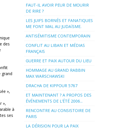
FAUT-IL AVOIR PEUR DE MOURIR
DE RIRE ?
LES JUIFS BORNÉS ET FANATIQUES
ME FONT MAL AU JUDAÏSME.
ANTISÉMITISME CONTEMPORAIN
nnique
ue des
CONFLIT AU LIBAN ET MÉDIAS
e
FRANÇAIS
GUERRE ET PAIX AUTOUR DU LIEU
nflit
HOMMAGE AU GRAND RABBIN
e grand
MAX WARSCHAWSKI
DRACHA DE KIPPOUR 5767
sée »,
ET MAINTENANT ? A PROPOS DES
ÉVÉNEMENTS DE L’ÉTÉ 2006...
r »,
arable à
RENCONTRE AU CONSISTOIRE DE
utes ses
PARIS
LA DÉRISION POUR LA PAIX