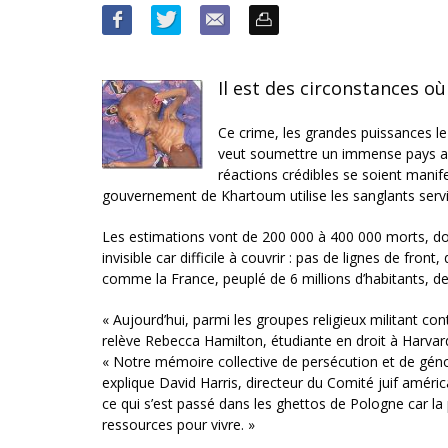
Il est des circonstances où 
Ce crime, les grandes puissances 
veut soumettre un immense pays aux 
réactions crédibles se soient manif
gouvernement de Khartoum utilise les sanglants service
Les estimations vont de 200 000 à 400 000 morts, dont
invisible car difficile à couvrir : pas de lignes de f
comme la France, peuplé de 6 millions d’habitants, de
« Aujourd’hui, parmi les groupes religieux militant c
relève Rebecca Hamilton, étudiante en droit à Harvard
« Notre mémoire collective de persécution et de géno
explique David Harris, directeur du Comité juif améri
ce qui s’est passé dans les ghettos de Pologne car la 
ressources pour vivre. »