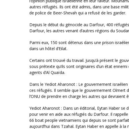
l’opinion publique israélienne en leur faveur. Mouhama
autres réfugiés. Ils ont été admis, dans une base milit
de police de Beer-Shevah qui a refusé de les garder.
Depuis le début du génocide au Darfour, 400 réfugiés
Darfour, les autres venant d’autres régions du Soudan
Parmi eux, 150 sont détenus dans une prison israélienn
dans un hôtel d’Eilat.
Certains ont trouvé du travail. Jusqu’à présent le gouv
sous prétexte qu’ils sont originaires d’un état ennemi 
agents d’Al Quaïda.
Dans le Yediot Aharonot : Le gouvernement israélien
ces réfugiés. Il semble que le gouvernement Olmert dé
l’ONU de prendre en charge les autres qui devraient ê
Yediot Aharonot : Dans un éditorial, Eytan Haber se d
pour venir en aide aux réfugiés du Darfour. Il rappelle
66 boat people vietnamiens qui depuis se sont parfait
aujourd’hui dans Tzahal. Eytan Haber en appelle à la m