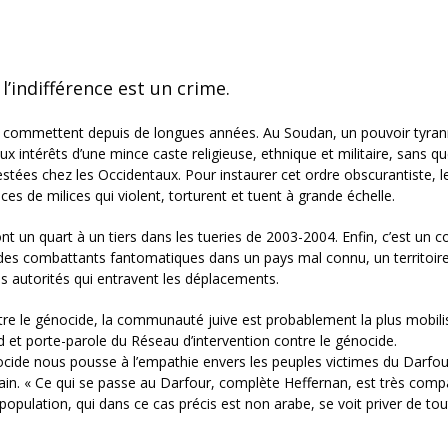
l’indifférence est un crime.
le commettent depuis de longues années. Au Soudan, un pouvoir tyra
intérêts d’une mince caste religieuse, ethnique et militaire, sans q
estées chez les Occidentaux. Pour instaurer cet ordre obscurantiste, l
s de milices qui violent, torturent et tuent à grande échelle.
 un quart à un tiers dans les tueries de 2003-2004. Enfin, c’est un co
ront, des combattants fantomatiques dans un pays mal connu, un territoir
s autorités qui entravent les déplacements.
ontre le génocide, la communauté juive est probablement la plus mobili
 et porte-parole du Réseau d’intervention contre le génocide.
cide nous pousse à l’empathie envers les peuples victimes du Darfou
cain. « Ce qui se passe au Darfour, complète Heffernan, est très comp
population, qui dans ce cas précis est non arabe, se voit priver de to