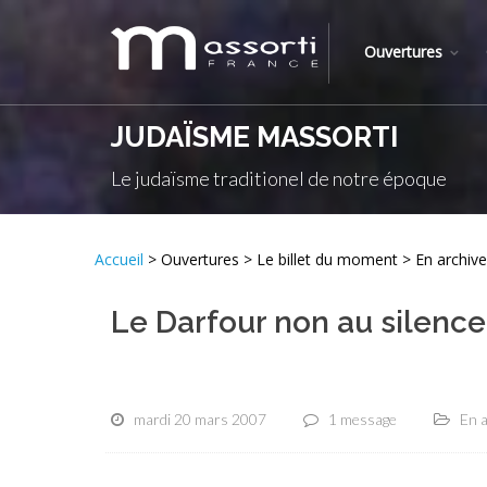
Ouvertures
JUDAÏSME MASSORTI
Le judaïsme traditionel de notre époque
Accueil
> Ouvertures > Le billet du moment > En archive
Le Darfour non au silence
mardi 20 mars 2007
1 message
En 