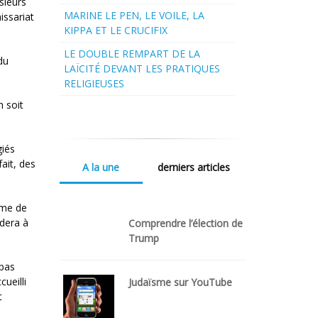
sieurs
MARINE LE PEN, LE VOILE, LA
issariat
KIPPA ET LE CRUCIFIX
LE DOUBLE REMPART DE LA
du
LAÏCITÉ DEVANT LES PRATIQUES
RELIGIEUSES
m soit
giés
fait, des
A la une
derniers articles
ame de
ndera à
Comprendre l’élection de
Trump
 pas
ueilli
Judaïsme sur YouTube
t