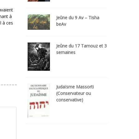
avaient
enant à
Jeûne du 9 Av – Tisha
l à ces
beAv
Jeûne du 17 Tamouz et 3
semaines
Judaïsme Massorti
(Conservateur ou
conservative)