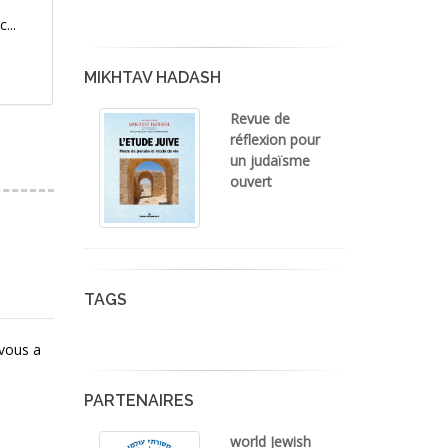
...
MIKHTAV HADASH
Revue de
réflexion pour
un judaïsme
ouvert
TAGS
 vous a
PARTENAIRES
world Jewish