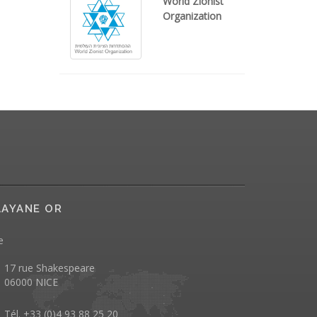
World Zionist
Organization
AYANE OR
e
17 rue Shakespeare
06000 NICE
Tél. +33 (0)4 93 88 25 20