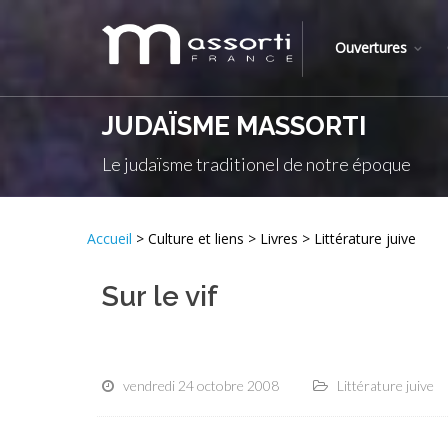
Ouvertures
JUDAÏSME MASSORTI
Le judaïsme traditionel de notre époque
Accueil
> Culture et liens > Livres > Littérature juive
Sur le vif
vendredi 24 octobre 2008
Littérature juive