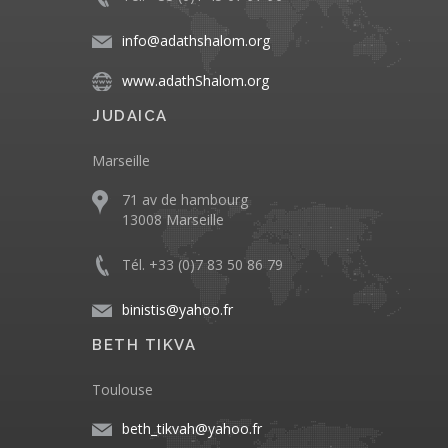
info@adathshalom.org
www.adathShalom.org
JUDAICA
Marseille
71 av de hambourg
13008 Marseille
Tél. +33 (0)7 83 50 86 79
binistis@yahoo.fr
BETH TIKVA
Toulouse
beth_tikvah@yahoo.fr