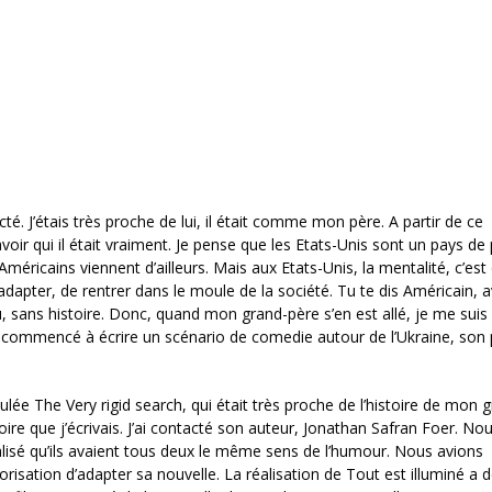
é. J’étais très proche de lui, il était comme mon père. A partir de ce
oir qui il était vraiment. Je pense que les Etats-Unis sont un pays de 
éricains viennent d’ailleurs. Mais aux Etats-Unis, la mentalité, c’est 
s’adapter, de rentrer dans le moule de la société. Tu te dis Américain, 
au, sans histoire. Donc, quand mon grand-père s’en est allé, je me suis 
alors commencé à écrire un scénario de comedie autour de l’Ukraine, son
tulée The Very rigid search, qui était très proche de l’histoire de mon 
toire que j’écrivais. J’ai contacté son auteur, Jonathan Safran Foer. N
alisé qu’ils avaient tous deux le même sens de l’humour. Nous avions
isation d’adapter sa nouvelle. La réalisation de Tout est illuminé a 