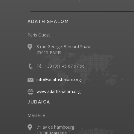
ADATH SHALOM
Paris Ouest
8 rue George-Bernard Shaw
75015 PARIS
Tél. +33 (0)1 45 67 97 96
info@adathshalom.org
www.adathShalom.org
JUDAICA
Marseille
71 av de hambourg
13008 Marseille