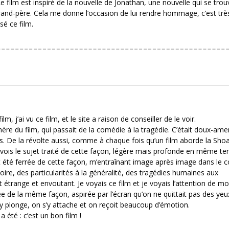
 film est inspiré de la nouvelle de Jonathan, une nouvelle qui se trou
nd-père. Cela me donne l’occasion de lui rendre hommage, c’est trè
sé ce film.
ilm, j’ai vu ce film, et le site a raison de conseiller de le voir.
re du film, qui passait de la comédie à la tragédie. C’était doux-amer,
s. De la révolte aussi, comme à chaque fois qu’un film aborde la Shoa
e vois le sujet traité de cette façon, légère mais profonde en même t
t été ferrée de cette façon, m’entraînant image après image dans le 
toire, des particularités à la généralité, des tragédies humaines aux
étrange et envoutant. Je voyais ce film et je voyais l’attention de m
e de la même façon, aspirée par l’écran qu’on ne quittait pas des yeu
 y plonge, on s’y attache et on reçoit beaucoup d’émotion.
 a été : c’est un bon film !