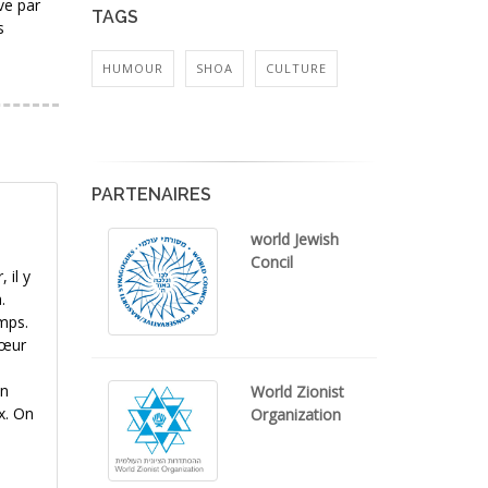
ve par
TAGS
s
HUMOUR
SHOA
CULTURE
PARTENAIRES
world Jewish
Concil
 il y
.
emps.
cœur
on
World Zionist
x. On
Organization