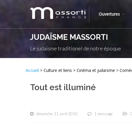
Ouvertures
JUDAÏSME MASSORTI
Le judaïsme traditionel de notre époque
Accueil
> Culture et liens > Cinéma et judaïsme > Comé
Tout est illuminé
dimanche 11 avril 2010
1 message