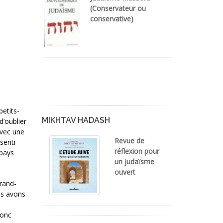
(Conservateur ou
conservative)
petits-
MIKHTAV HADASH
d’oublier
avec une
Revue de
senti
réflexion pour
 pays
un judaïsme
ouvert
grand-
ous avons
donc