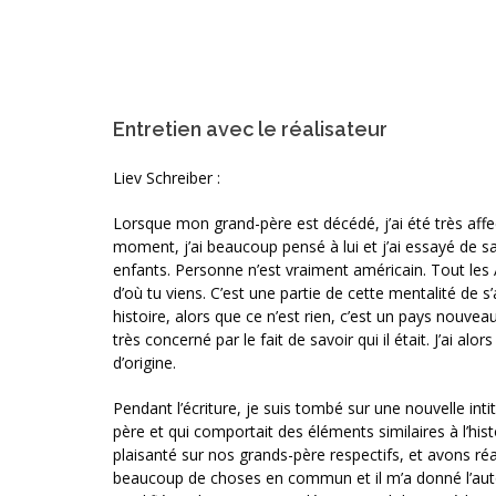
Entretien avec le réalisateur
Liev Schreiber :
Lorsque mon grand-père est décédé, j’ai été très affect
moment, j’ai beaucoup pensé à lui et j’ai essayé de sav
enfants. Personne n’est vraiment américain. Tout les Am
d’où tu viens. C’est une partie de cette mentalité de 
histoire, alors que ce n’est rien, c’est un pays nouve
très concerné par le fait de savoir qui il était. J’ai 
d’origine.
Pendant l’écriture, je suis tombé sur une nouvelle inti
père et qui comportait des éléments similaires à l’his
plaisanté sur nos grands-père respectifs, et avons ré
beaucoup de choses en commun et il m’a donné l’autor