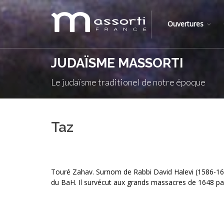
Ouvertures
JUDAÏSME MASSORTI
Le judaïsme traditionel de notre époque
Taz
Touré Zahav. Surnom de Rabbi David Halevi (1586-
du BaH. Il survécut aux grands massacres de 1648 pa