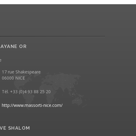
AYANE OR
e
17 rue Shakespeare
06000 NICE
Tél. +33 (0)4 93 88 25 20
http://www.massorti-nice.com/
VE SHALOM