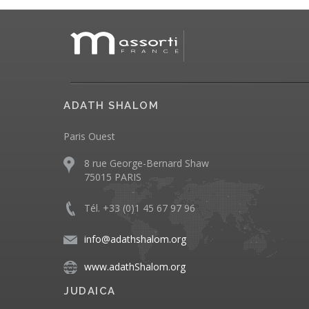
ADATH SHALOM
Paris Ouest
8 rue George-Bernard Shaw
75015 PARIS
Tél. +33 (0)1 45 67 97 96
info@adathshalom.org
www.adathShalom.org
JUDAICA