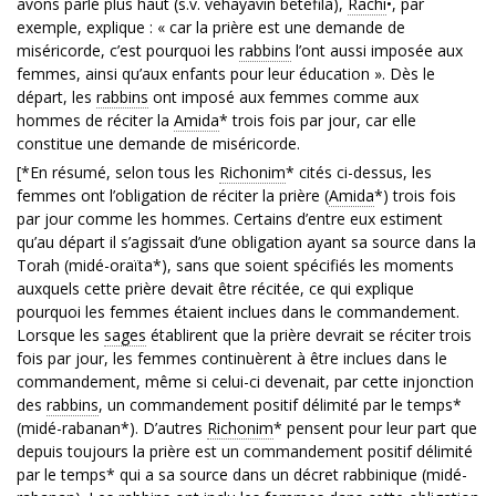
avons parlé plus haut (s.v. vehayavin betefila),
Rachi
•, par
exemple, explique : « car la prière est une demande de
miséricorde, c’est pourquoi les
rabbins
l’ont aussi imposée aux
femmes, ainsi qu’aux enfants pour leur éducation ». Dès le
départ, les
rabbins
ont imposé aux femmes comme aux
hommes de réciter la
Amida
* trois fois par jour, car elle
constitue une demande de miséricorde.
[*En résumé, selon tous les
Richonim
* cités ci-dessus, les
femmes ont l’obligation de réciter la prière (
Amida
*) trois fois
par jour comme les hommes. Certains d’entre eux estiment
qu’au départ il s’agissait d’une obligation ayant sa source dans la
Torah (midé-oraïta*), sans que soient spécifiés les moments
auxquels cette prière devait être récitée, ce qui explique
pourquoi les femmes étaient inclues dans le commandement.
Lorsque les
sages
établirent que la prière devrait se réciter trois
fois par jour, les femmes continuèrent à être inclues dans le
commandement, même si celui-ci devenait, par cette injonction
des
rabbins
, un commandement positif délimité par le temps*
(midé-rabanan*). D’autres
Richonim
* pensent pour leur part que
depuis toujours la prière est un commandement positif délimité
par le temps* qui a sa source dans un décret rabbinique (midé-