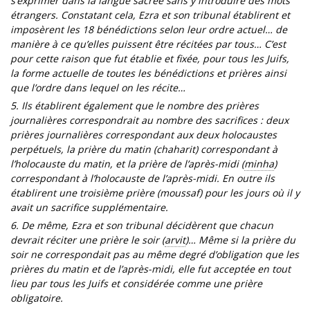
s’exprimer dans la langue sacrée sans y introduire des mots
étrangers. Constatant cela, Ezra et son tribunal établirent et
imposèrent les 18 bénédictions selon leur ordre actuel… de
manière à ce qu’elles puissent être récitées par tous… C’est
pour cette raison que fut établie et fixée, pour tous les Juifs,
la forme actuelle de toutes les bénédictions et prières ainsi
que l’ordre dans lequel on les récite…
5. Ils établirent également que le nombre des prières
journalières correspondrait au nombre des sacrifices : deux
prières journalières correspondant aux deux holocaustes
perpétuels, la prière du matin (chaharit) correspondant à
l’holocauste du matin, et la prière de l’après-midi (
minha
)
correspondant à l’holocauste de l’après-midi. En outre ils
établirent une troisième prière (moussaf) pour les jours où il y
avait un sacrifice supplémentaire.
6. De même, Ezra et son tribunal décidèrent que chacun
devrait réciter une prière le soir (
arvit
)… Même si la prière du
soir ne correspondait pas au même degré d’obligation que les
prières du matin et de l’après-midi, elle fut acceptée en tout
lieu par tous les Juifs et considérée comme une prière
obligatoire.