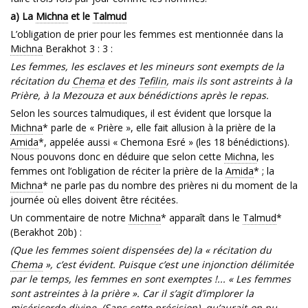
a) La
Michna
et le
Talmud
L’obligation de prier pour les femmes est mentionnée dans la
Michna
Berakhot 3 : 3 :
Les femmes, les esclaves et les mineurs sont exempts de la
récitation du
Chema
et des
Tefilin
, mais ils sont astreints à la
Prière, à la Mezouza et aux bénédictions après le repas.
Selon les sources talmudiques, il est évident que lorsque la
Michna
* parle de « Prière », elle fait allusion à la prière de la
Amida
*, appelée aussi « Chemona Esré » (les 18 bénédictions).
Nous pouvons donc en déduire que selon cette
Michna
, les
femmes ont l’obligation de réciter la prière de la
Amida
* ; la
Michna
* ne parle pas du nombre des prières ni du moment de la
journée où elles doivent être récitées.
Un commentaire de notre
Michna
* apparaît dans le
Talmud
*
(Berakhot 20b) :
(Que les femmes soient dispensées de) la « récitation du
Chema
», c’est évident. Puisque c’est une injonction délimitée
par le temps, les femmes en sont exemptes !... « Les femmes
sont astreintes à la prière ». Car il s’agit d’implorer la
miséricorde divine. (Sans cette précision), qu’aurait-on pu