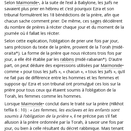
Selon
Maïmonide
•, à la suite de l’exil à Babylone, les Juifs ne
savaient plus prier en hébreu et c’est pourquoi Ezra et son
tribunal formulèrent les 18 bénédictions de la prière, afin que
chacun sache comment prier. De même, ces
sages
décidèrent
du nombre de prières à réciter chaque jour et du moment de la
journée où il fallait les réciter.
Selon cette explication, l’obligation de prier une fois par jour,
sans précision du texte de la prière, provient de la Torah (midé-
oraïta*). La forme de la prière que nous récitons trois fois par
jour, a elle été établie par les
rabbins
(midé-rabanan*). D’autre
part, on peut déduire des expressions utilisées par
Maïmonide
•
comme « pour tous les Juifs », « chacun », « tous les Juifs », qu’il
ne fait pas de différence entre les hommes et les femmes et
suppose qu’ Ezra et son tribunal ont promulgué ces lois sur la
prière pour tous ceux qui étaient soumis à l’obligation de la
Torah, les femmes comme les hommes.
Lorsque
Maïmonide
• conclut dans le traité sur la prière (Hilkhot
tefila 6 : 10) :
« Les femmes, les esclaves et les enfants sont
soumis à l’obligation de la prière »
, il ne précise pas s’il fait
allusion à la prière ordonnée par la Torah, à savoir une fois par
jour, ou bien à celle résultant du décret rabbinique. Mais tenant