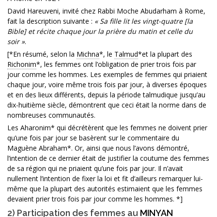
David Hareuveni, invité chez Rabbi Moche Abudarham à Rome,
fait la description suivante :
« Sa fille lit les vingt-quatre [la
Bible] et récite chaque jour la prière du matin et celle du
soir »
.
[*En résumé, selon la
Michna
*, le
Talmud
*et la plupart des
Richonim
*, les femmes ont l’obligation de prier trois fois par
jour comme les hommes. Les exemples de femmes qui priaient
chaque jour, voire même trois fois par jour, à diverses époques
et en des lieux différents, depuis la période talmudique jusqu’au
dix-huitième siècle, démontrent que ceci était la norme dans de
nombreuses communautés.
Les Aharonim* qui décrétèrent que les femmes ne doivent prier
qu’une fois par jour se basèrent sur le commentaire du
Maguène Abraham*. Or, ainsi que nous l’avons démontré,
l’intention de ce dernier était de justifier la coutume des femmes
de sa région qui ne priaient qu’une fois par jour. Il n’avait
nullement l’intention de fixer la loi et fit d’ailleurs remarquer lui-
même que la plupart des autorités estimaient que les femmes
devaient prier trois fois par jour comme les hommes. *]
2) Participation des femmes au
MINYAN