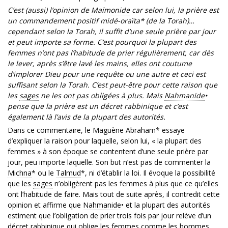
C’est (aussi) l’opinion de
Maïmonide
car selon lui, la prière est
un commandement positif midé-oraïta* (de la Torah)…
cependant selon la Torah, il suffit d’une seule prière par jour
et peut importe sa forme. C’est pourquoi la plupart des
femmes n’ont pas l’habitude de prier régulièrement, car dès
le lever, après s’être lavé les mains, elles ont coutume
d’implorer Dieu pour une requête ou une autre et ceci est
suffisant selon la Torah. C’est peut-être pour cette raison que
les
sages
ne les ont pas obligées à plus. Mais
Nahmanide
•
pense que la prière est un décret rabbinique et c’est
également là l’avis de la plupart des autorités.
Dans ce commentaire, le Maguène Abraham* essaye
d’expliquer la raison pour laquelle, selon lui, « la plupart des
femmes » à son époque se contentent d’une seule prière par
jour, peu importe laquelle. Son but n’est pas de commenter la
Michna
* ou le
Talmud
*, ni d’établir la loi. Il évoque la possibilité
que les
sages
n’obligèrent pas les femmes à plus que ce qu’elles
ont l’habitude de faire. Mais tout de suite après, il contredit cette
opinion et affirme que
Nahmanide
• et la plupart des autorités
estiment que l’obligation de prier trois fois par jour relève d’un
décret rabbinique qui oblige les femmes comme les hommes