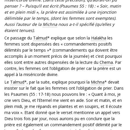
penser ? – Puisqu’il est écrit (Psaumes 55 : 18) : « Soir, matin
et en plein midi », la prière est assimilée à une injonction
délimitée par le temps, (dont les femmes sont exemptes).
Aussi l’auteur de la
Michna
nous a-t-il spécifié (qu’elles y
étaient tenues).
Ce passage du
Talmud
* explique que selon la
Halakha
les
femmes sont dispensées des « commandements positifs
délimités par le temps »* (commandements qui doivent être
accomplis à un moment précis de la journée) et c’est pourquoi
elles sont entre autres dispensées de la lecture du
Chema
. Par
contre, les femmes ont l’obligation de prier car la prière est un
appel à la miséricorde divine.
Le
Talmud
*, par la suite, explique pourquoi la
Michna
* devait
insister sur le fait que les femmes ont l’obligation de prier. Dans
les Psaumes (55 : 17-18) nous pouvons lire : « Quant à moi, je
crie vers Dieu, et l’Eternel me vient en aide. Soir et matin, et en
plein midi, je me répands en plaintes et en soupirs, et Il écoute
ma voix ». Etant donné que le verset mentionne un appel vers
Dieu trois fois par jour, nous aurions pu en conclure que la
prière est également un commandement positif délimité par le