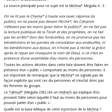
La source principale pour ce sujet est la
Michna
* Meguila 4 : 3 :
On ne lit pas le
Chema
* à haute voix (avec réponse du
public), on ne passe pas devant l’Arche*, les
Cohanim
n’élèvent pas les mains (pour bénir le public)*, on ne fait pas
la lecture publique de la Torah et des prophètes, on ne fait
pas les arrêts* (lors des funérailles), on ne prononce pas les
bénédictions et les paroles de consolation aux endeuillés, ni
les bénédictions aux époux, on n’invite pas à réciter la grâce
après le repas (en invoquant le nom de Dieu), si ce n’est en
présence d’une assemblée d’au moins dix personnes.
Toutes les actions décrites dans cette liste doivent être faites en
présence d’un « public » comportant au moins dix personnes. Il
est important de remarquer que la
Michna
* ne signale pas de
façon explicite qui sont ces dix personnes et n’exclut donc pas
les femmes du groupe.
Le
Talmud
* (Meguila 23b) cite un
midrach
qui explique d’où
provient l’idée selon laquelle il faut au moins dix personnes pour
pouvoir parler d’un « public » :
Quelle est la base biblique de cette injonction de la
Michna
?