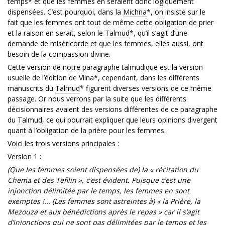
temps* et que les femmes en seraient donc logiquement
dispensées. C’est pourquoi, dans la
Michna
*, on insiste sur le
fait que les femmes ont tout de même cette obligation de prier
et la raison en serait, selon le
Talmud
*, qu’il s’agit d’une
demande de miséricorde et que les femmes, elles aussi, ont
besoin de la compassion divine.
Cette version de notre paragraphe talmudique est la version
usuelle de l’édition de Vilna*, cependant, dans les différents
manuscrits du
Talmud
* figurent diverses versions de ce même
passage. Or nous verrons par la suite que les différents
décisionnaires avaient des versions différentes de ce paragraphe
du
Talmud
, ce qui pourrait expliquer que leurs opinions divergent
quant à l’obligation de la prière pour les femmes.
Voici les trois versions principales :
Version 1 :
(Que les femmes soient dispensées de) la « récitation du
Chema
et des
Tefilin
», c’est évident. Puisque c’est une
injonction délimitée par le temps, les femmes en sont
exemptes !... (Les femmes sont astreintes à) « la Prière, la
Mezouza et aux bénédictions après le repas » car il s’agit
d’injonctions qui ne sont pas délimitées par le temps et les