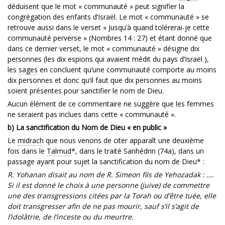
déduisent que le mot « communauté » peut signifier la
congrégation des enfants d’Israël. Le mot « communauté » se
retrouve aussi dans le verset « Jusqu’à quand tolérerai-je cette
communauté perverse » (Nombres 14 : 27) et étant donné que
dans ce dernier verset, le mot « communauté » désigne dix
personnes (les dix espions qui avaient médit du pays d’Israël ),
les
sages
en concluent qu’une communauté comporte au moins
dix personnes et donc qu’il faut que dix personnes au moins
soient présentes pour sanctifier le nom de Dieu.
Aucun élément de ce commentaire ne suggère que les femmes
ne seraient pas inclues dans cette « communauté ».
b) La sanctification du Nom de Dieu « en public »
Le
midrach
que nous venons de citer apparaît une deuxième
fois dans le
Talmud
*, dans le traité Sanhédrin (74a), dans un
passage ayant pour sujet la sanctification du nom de Dieu* :
R. Yohanan disait au nom de R. Simeon fils de Yehozadak : ….
Si il est donné le choix à une personne (juive) de commettre
une des transgressions citées par la Torah ou d’être tuée, elle
doit transgresser afin de ne pas mourir, sauf s’il s’agit de
l’idolâtrie, de l’inceste ou du meurtre.