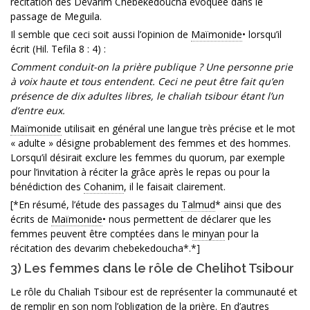
récitation des Devarim Chebekedoucha évoquée dans le
passage de Meguila.
Il semble que ceci soit aussi l’opinion de
Maïmonide
• lorsqu’il
écrit (Hil. Tefila 8 : 4) :
Comment conduit-on la prière publique ? Une personne prie
à voix haute et tous entendent. Ceci ne peut être fait qu’en
présence de dix adultes libres, le chaliah tsibour étant l’un
d’entre eux.
Maïmonide
utilisait en général une langue très précise et le mot
« adulte » désigne probablement des femmes et des hommes.
Lorsqu’il désirait exclure les femmes du quorum, par exemple
pour l’invitation à réciter la grâce après le repas ou pour la
bénédiction des
Cohanim
, il le faisait clairement.
[*En résumé, l’étude des passages du
Talmud
* ainsi que des
écrits de
Maïmonide
• nous permettent de déclarer que les
femmes peuvent être comptées dans le
minyan
pour la
récitation des devarim chebekedoucha*.*]
3) Les femmes dans le rôle de Chelihot Tsibour
Le rôle du Chaliah Tsibour est de représenter la communauté et
de remplir en son nom l’obligation de la prière. En d’autres