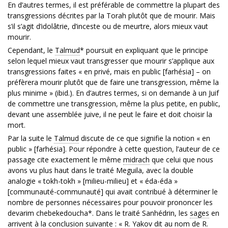
En d’autres termes, il est préférable de commettre la plupart des
transgressions décrites par la Torah plutôt que de mourir. Mais
s’il s’agit d’idolâtrie, d’inceste ou de meurtre, alors mieux vaut
mourir.
Cependant, le
Talmud
* poursuit en expliquant que le principe
selon lequel mieux vaut transgresser que mourir s’applique aux
transgressions faites « en privé, mais en public [farhésia] – on
préfèrera mourir plutôt que de faire une transgression, même la
plus minime » (ibid.). En d’autres termes, si on demande à un Juif
de commettre une transgression, même la plus petite, en public,
devant une assemblée juive, il ne peut le faire et doit choisir la
mort.
Par la suite le
Talmud
discute de ce que signifie la notion « en
public » [farhésia]. Pour répondre à cette question, l’auteur de ce
passage cite exactement le même
midrach
que celui que nous
avons vu plus haut dans le traité Meguila, avec la double
analogie « tokh-tokh » [milieu-milieu] et « éda-éda »
[communauté-communauté] qui avait contribué à déterminer le
nombre de personnes nécessaires pour pouvoir prononcer les
devarim chebekedoucha*. Dans le traité Sanhédrin, les
sages
en
arrivent à la conclusion suivante : « R. Yakov dit au nom de R.