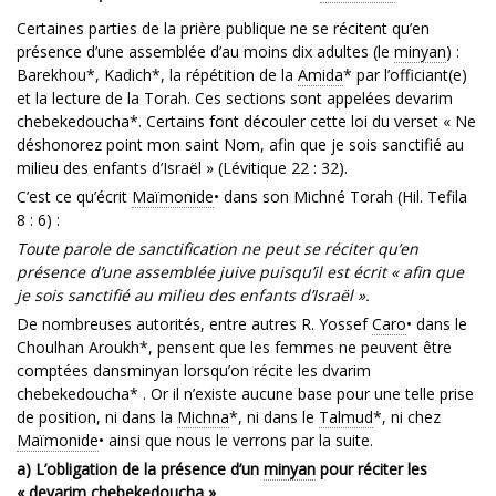
Certaines parties de la prière publique ne se récitent qu’en
présence d’une assemblée d’au moins dix adultes (le
minyan
) :
Barekhou*, Kadich*, la répétition de la
Amida
* par l’officiant(e)
et la lecture de la Torah. Ces sections sont appelées devarim
chebekedoucha*. Certains font découler cette loi du verset « Ne
déshonorez point mon saint Nom, afin que je sois sanctifié au
milieu des enfants d’Israël » (Lévitique 22 : 32).
C’est ce qu’écrit
Maïmonide
• dans son Michné Torah (Hil. Tefila
8 : 6) :
Toute parole de sanctification ne peut se réciter qu’en
présence d’une assemblée juive puisqu’il est écrit « afin que
je sois sanctifié au milieu des enfants d’Israël ».
De nombreuses autorités, entre autres R. Yossef
Caro
• dans le
Choulhan Aroukh*, pensent que les femmes ne peuvent être
comptées dansminyan lorsqu’on récite les dvarim
chebekedoucha* . Or il n’existe aucune base pour une telle prise
de position, ni dans la
Michna
*, ni dans le
Talmud
*, ni chez
Maïmonide
• ainsi que nous le verrons par la suite.
a) L’obligation de la présence d’un
minyan
pour réciter les
« devarim chebekedoucha »