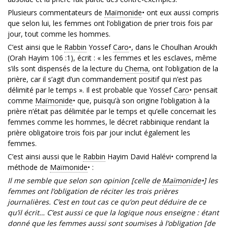
Plusieurs commentateurs de
Maïmonide
• ont eux aussi compris
que selon lui, les femmes ont l’obligation de prier trois fois par
jour, tout comme les hommes.
C’est ainsi que le
Rabbin
Yossef
Caro
•, dans le Choulhan Aroukh
(Orah Hayim 106 :1), écrit : « les femmes et les esclaves, même
s’ils sont dispensés de la lecture du
Chema
, ont l’obligation de la
prière, car il s’agit d’un commandement positif qui n’est pas
délimité par le temps ». Il est probable que Yossef
Caro
• pensait
comme
Maïmonide
• que, puisqu’à son origine l’obligation à la
prière n’était pas délimitée par le temps et qu’elle concernait les
femmes comme les hommes, le décret rabbinique rendant la
prière obligatoire trois fois par jour inclut également les
femmes.
C’est ainsi aussi que le
Rabbin
Hayim David Halévi• comprend la
méthode de
Maïmonide
• :
Il me semble que selon son opinion [celle de
Maïmonide
•] les
femmes ont l’obligation de réciter les trois prières
journalières. C’est en tout cas ce qu’on peut déduire de ce
qu’il écrit… C’est aussi ce que la logique nous enseigne : étant
donné que les femmes aussi sont soumises à l’obligation [de