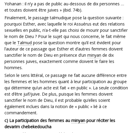
Yohanan : il n’y a pas de public au-dessous de dix personnes …
et toutes doivent être juives » (ibid. 74b).
Finalement, le passage talmudique pose la question suivante :
pourquoi Esther, avec laquelle le roi Assuérus eut des relations
sexuelles en public, n’a-t-elle pas choisi de mourir pour sanctifier
le nom de Dieu ? Pour le sujet qui nous concerne, le fait même
que le
Talmud
pose la question montre qu’il est évident pour
l’auteur de ce passage que Esther et d’autres femmes doivent
sanctifier le nom de Dieu en présence d’un
minyan
de dix
personnes juives, exactement comme doivent le faire les
hommes.
Selon le sens littéral, ce passage ne fait aucune différence entre
les femmes et les hommes quant à leur participation au groupe
qui détermine qu’un acte est fait « en public ». La seule condition
est d’être juif/juive. De plus, puisque les femmes doivent
sanctifier le nom de Dieu, il est probable qu’elles soient
également inclues dans la notion de « public » lié à ce
commandement.
c) La participation des femmes au
minyan
pour réciter les
devarim chebekedoucha