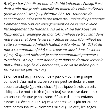
R. Hiyya bar Aba dit au nom de Rabbi Yohanan : Puisqu’il est
écrit « afin que je sois sanctifié au milieu des enfants d’Israël
[betokh benei Israël] » (Lévitique 22 : 32) - tout acte de
sanctification nécessite la présence d’au moins dix personnes.
Comment tire-t-on cet enseignement de ce verset ? Selon
l’enseignement de [Rabanaï fils de R. Hiyya bar Aba] : on
l’apprend par analogie du mot tokh [milieu] se trouvant dans
notre verset et dans le verset « Séparez-vous [du milieu] de
cette communauté [mitokh haéda] » (Nombres 16 : 21) et du
mot « communauté [éda] » se trouvant aussi dans le verset
« Jusqu’à quand tolérerai-je cette communauté perverse »
(Nombres 14 : 27). Etant donné que dans ce dernier verset le
mot « éda » signifie dix personnes, il en va de même pour
l’autre verset [Nb. 16 : 21].
Selon ce
midrach
, la notion de « public » comme groupe
composé d’au moins dix personnes peut se déduire d’une
double analogie [guezéra chava*] appliquée à trois versets
bibliques. Le mot « tokh » [au milieu] se retrouve dans deux
versets : « afin que je sois sanctifié au milieu des enfants
d’Israël » (Lévitique 22 : 32) et « Séparez-vous [du milieu] de
cette communauté » (Nombres 16 : 21). De ceci, les
sages