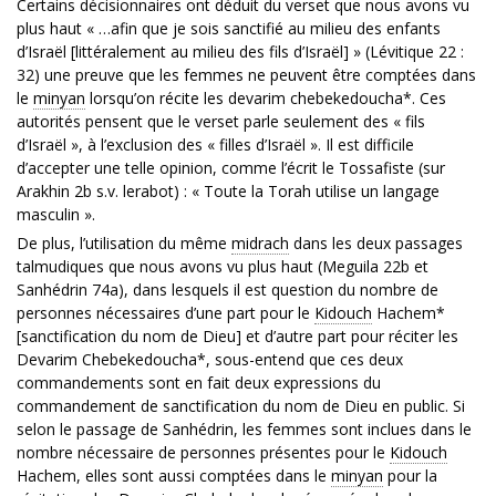
Certains décisionnaires ont déduit du verset que nous avons vu
plus haut « …afin que je sois sanctifié au milieu des enfants
d’Israël [littéralement au milieu des fils d’Israël] » (Lévitique 22 :
32) une preuve que les femmes ne peuvent être comptées dans
le
minyan
lorsqu’on récite les devarim chebekedoucha*. Ces
autorités pensent que le verset parle seulement des « fils
d’Israël », à l’exclusion des « filles d’Israël ». Il est difficile
d’accepter une telle opinion, comme l’écrit le Tossafiste (sur
Arakhin 2b s.v. lerabot) : « Toute la Torah utilise un langage
masculin ».
De plus, l’utilisation du même
midrach
dans les deux passages
talmudiques que nous avons vu plus haut (Meguila 22b et
Sanhédrin 74a), dans lesquels il est question du nombre de
personnes nécessaires d’une part pour le
Kidouch
Hachem*
[sanctification du nom de Dieu] et d’autre part pour réciter les
Devarim Chebekedoucha*, sous-entend que ces deux
commandements sont en fait deux expressions du
commandement de sanctification du nom de Dieu en public. Si
selon le passage de Sanhédrin, les femmes sont inclues dans le
nombre nécessaire de personnes présentes pour le
Kidouch
Hachem, elles sont aussi comptées dans le
minyan
pour la