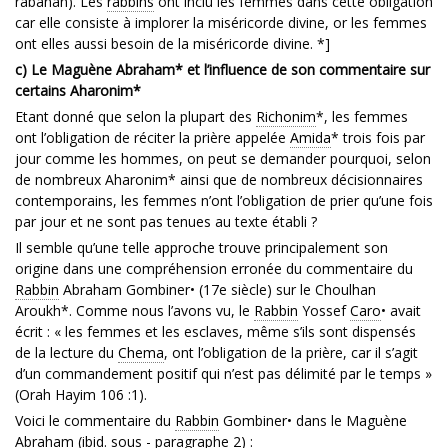
rabanan). Les
rabbins
ont inclu les femmes dans cette obligation
car elle consiste à implorer la miséricorde divine, or les femmes
ont elles aussi besoin de la miséricorde divine. *]
c) Le Maguène Abraham* et l’influence de son commentaire sur
certains Aharonim*
Etant donné que selon la plupart des
Richonim
*, les femmes
ont l’obligation de réciter la prière appelée
Amida
* trois fois par
jour comme les hommes, on peut se demander pourquoi, selon
de nombreux Aharonim* ainsi que de nombreux décisionnaires
contemporains, les femmes n’ont l’obligation de prier qu’une fois
par jour et ne sont pas tenues au texte établi ?
Il semble qu’une telle approche trouve principalement son
origine dans une compréhension erronée du commentaire du
Rabbin
Abraham Gombiner• (17e siècle) sur le Choulhan
Aroukh*. Comme nous l’avons vu, le
Rabbin
Yossef
Caro
• avait
écrit : « les femmes et les esclaves, même s’ils sont dispensés
de la lecture du
Chema
, ont l’obligation de la prière, car il s’agit
d’un commandement positif qui n’est pas délimité par le temps »
(Orah Hayim 106 :1).
Voici le commentaire du
Rabbin
Gombiner• dans le Maguène
Abraham (ibid. sous - paragraphe 2) :