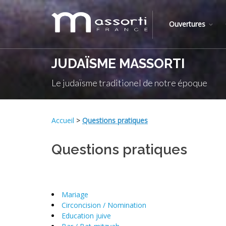
Ouvertures
JUDAÏSME MASSORTI
Le judaïsme traditionel de notre époque
Accueil
>
Questions pratiques
Questions pratiques
Mariage
Circoncision / Nomination
Education juive