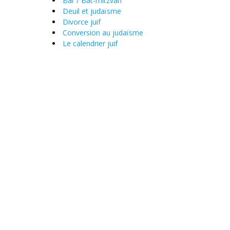
Bar / Bat-mitzvah
Deuil et judaïsme
Divorce juif
Conversion au judaïsme
Le calendrier juif